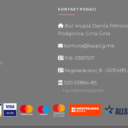
KONTAKT PODACI
Bul. knjaza Danila Petrovića
Podgorica, Crna Gora
komora@kaipcg.me
03811107
PIB:
ti
8 - 0031489 
Registarski broj:
520-53864-85
Hipotekarna banka