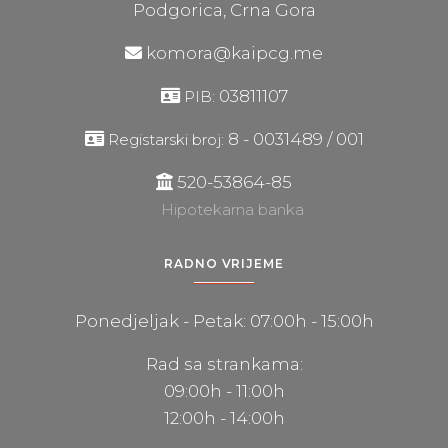
Podgorica, Crna Gora
komora@kaipcg.me
03811107
PIB:
8 - 0031489 / 001
Registarski broj:
520-53864-85
Hipotekarna banka
RADNO VRIJEME
Ponedjeljak - Petak: 07:00h - 15:00h
Rad sa strankama:
09:00h - 11:00h
12:00h - 14:00h