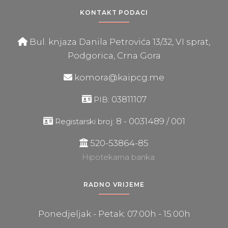
KONTAKT PODACI
Bul. knjaza Danila Petrovića 13/32, VI sprat,
Podgorica, Crna Gora
komora@kaipcg.me
03811107
PIB:
8 - 0031489 / 001
Registarski broj:
520-53864-85
Hipotekarna banka
RADNO VRIJEME
Ponedjeljak - Petak: 07:00h - 15:00h