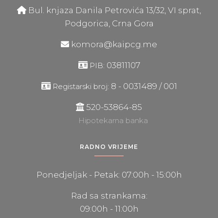
Bul. knjaza Danila Petrovića 13/32, VI sprat,
Podgorica, Crna Gora
komora@kaipcg.me
03811107
PIB:
8 - 0031489 / 001
Registarski broj:
520-53864-85
Hipotekarna banka
RADNO VRIJEME
Ponedjeljak - Petak: 07:00h - 15:00h
Rad sa strankama:
09:00h - 11:00h