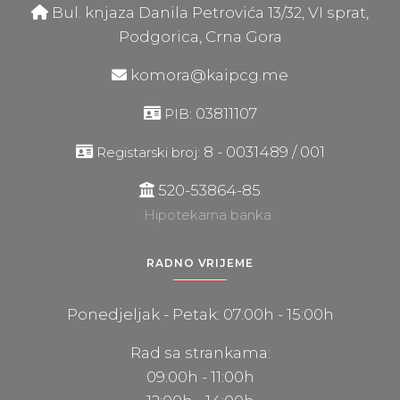
Bul. knjaza Danila Petrovića 13/32, VI sprat,
Podgorica, Crna Gora
komora@kaipcg.me
03811107
PIB:
8 - 0031489 / 001
Registarski broj:
520-53864-85
Hipotekarna banka
RADNO VRIJEME
Ponedjeljak - Petak: 07:00h - 15:00h
Rad sa strankama:
09:00h - 11:00h