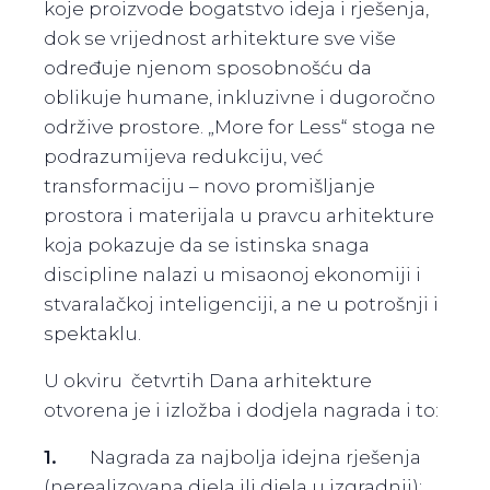
koje proizvode bogatstvo ideja i rješenja,
dok se vrijednost arhitekture sve više
određuje njenom sposobnošću da
oblikuje humane, inkluzivne i dugoročno
održive prostore. „More for Less“ stoga ne
podrazumijeva redukciju, već
transformaciju – novo promišljanje
prostora i materijala u pravcu arhitekture
koja pokazuje da se istinska snaga
discipline nalazi u misaonoj ekonomiji i
stvaralačkoj inteligenciji, a ne u potrošnji i
spektaklu.
U okviru četvrtih Dana arhitekture
otvorena je i izložba i dodjela nagrada i to:
1.
Nagrada za najbolja idejna rješenja
(nerealizovana djela ili djela u izgradnji);