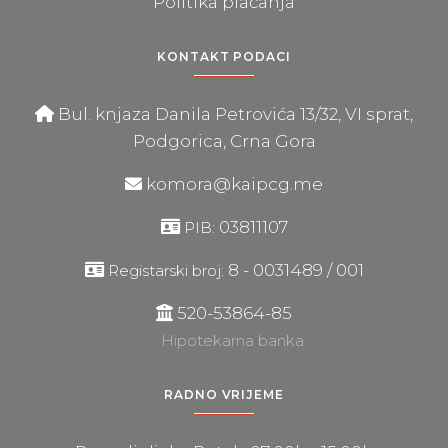
Politika plaćanja
KONTAKT PODACI
Bul. knjaza Danila Petrovića 13/32, VI sprat,
Podgorica, Crna Gora
komora@kaipcg.me
03811107
PIB:
8 - 0031489 / 001
Registarski broj:
520-53864-85
Hipotekarna banka
RADNO VRIJEME