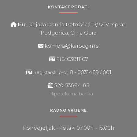
KONTAKT PODACI
Bul. knjaza Danila Petrovića 13/32, VI sprat,
Podgorica, Crna Gora
komora@kaipcg.me
03811107
PIB:
8 - 0031489 / 001
Registarski broj:
520-53864-85
Hipotekarna banka
RADNO VRIJEME
Ponedjeljak - Petak: 07:00h - 15:00h