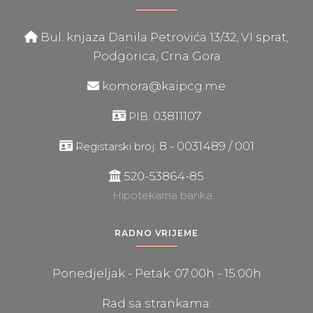
Bul. knjaza Danila Petrovića 13/32, VI sprat,
Podgorica, Crna Gora
komora@kaipcg.me
03811107
PIB:
8 - 0031489 / 001
Registarski broj:
520-53864-85
Hipotekarna banka
RADNO VRIJEME
Ponedjeljak - Petak: 07:00h - 15:00h
Rad sa strankama: