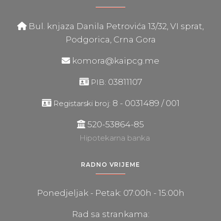
Bul. knjaza Danila Petrovića 13/32, VI sprat,
Podgorica, Crna Gora
komora@kaipcg.me
03811107
PIB:
8 - 0031489 / 001
Registarski broj:
520-53864-85
Hipotekarna banka
RADNO VRIJEME
Ponedjeljak - Petak: 07:00h - 15:00h
Rad sa strankama: