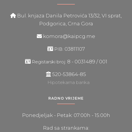
Bul. knjaza Danila Petrovića 13/32, VI sprat,
Podgorica, Crna Gora
komora@kaipcg.me
03811107
PIB:
8 - 0031489 / 001
Registarski broj:
520-53864-85
Hipotekarna banka
RADNO VRIJEME
Ponedjeljak - Petak: 07:00h - 15:00h
Rad sa strankama: