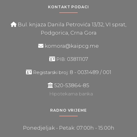
KONTAKT PODACI
Bul. knjaza Danila Petrovića 13/32, VI sprat,
Podgorica, Crna Gora
komora@kaipcg.me
03811107
PIB:
8 - 0031489 / 001
Registarski broj:
520-53864-85
Hipotekarna banka
RADNO VRIJEME
Ponedjeljak - Petak: 07:00h - 15:00h