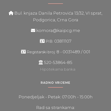
Bul. knjaza Danila Petrovića 13/32, VI sprat,
Podgorica, Crna Gora
komora@kaipcg.me
03811107
PIB:
8 - 0031489 / 001
Registarski broj:
520-53864-85
Hipotekarna banka
RADNO VRIJEME
Ponedjeljak - Petak: 07:00h - 15:00h
Rad sa strankama: