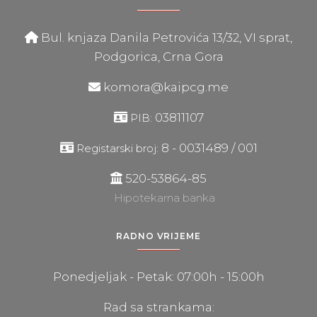
Bul. knjaza Danila Petrovića 13/32, VI sprat,
Podgorica, Crna Gora
komora@kaipcg.me
03811107
PIB:
8 - 0031489 / 001
Registarski broj:
520-53864-85
Hipotekarna banka
RADNO VRIJEME
Ponedjeljak - Petak: 07:00h - 15:00h
Rad sa strankama: