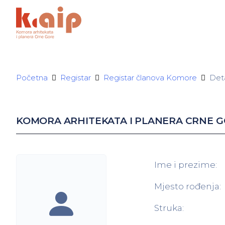
Početna
Registar
Registar članova Komore
Deta
KOMORA ARHITEKATA I PLANERA CRNE 
Ime i prezime:
Mjesto rođenja:
Struka: