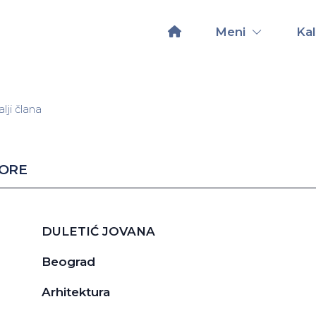
Meni
Ka
lji člana
GORE
DULETIĆ JOVANA
Beograd
Arhitektura