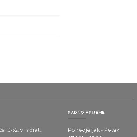
RADNO VRIJEME
 13/32, VI sprat,
Ponedjeljak - Petak: